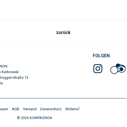
zurück
N
FOLGEN
NON
n Karbowiak
Brüggen-Straße 13
n​
essum
AGB
Versand
Datenschutz
Widerruf
© 2026 KOMPAGNON